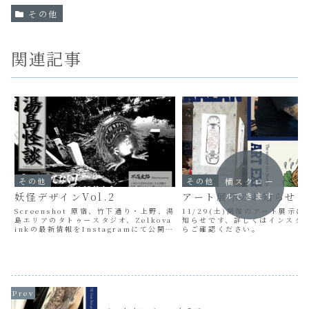
その他
関連記事
横スクロー
その他
その他
ルできます
妖怪デザインVol.2
アート展示のお知らせ
Screenshot 原宿、竹下通り・上野、湯
11/29(土)開催のアート展示
島エリアのタトゥースタジオ、Zelkova
知らせです、詳しくはインスタ
inkの最新情報をInstagramにて公開し
らご確認ください。
ております、お見逃しなく。