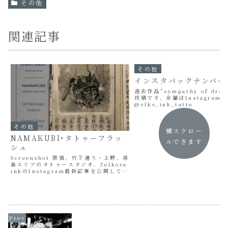
その他
関連記事
その他
インスタバックナンバー
過去作品”sympathy of dra
投稿です、全編はInstagram
@zlkv_ink_tatto
その他
横スクロー
NAMAKUBI•タトゥーフラッ
ルできます
シュ
Screenshot 原宿、竹下通り・上野、湯
島エリアのタトゥースタジオ、Zelkova
inkのInstagram最新記事を公開してお
ります。タトゥーとデザイン同時掲載企
画です、お見逃しなく。