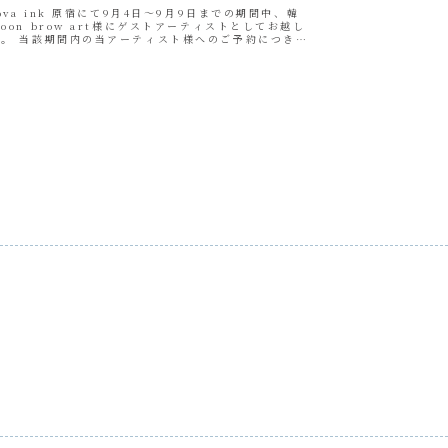
kova ink 原宿にて9月4日～9月9日までの期間中、韓
oon brow art様にゲストアーティストとしてお越し
す。 当該期間内の当アーティスト様へのご予約につきま
記リンクより直接お問い合わせください。 ...