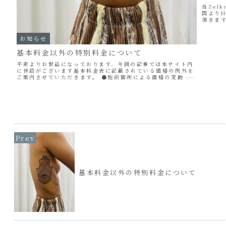
当Zel
国よりH
頂きま
しては下
お知らせ
基本料金以外の特別料金について
平素よりお世話になっております、今回の記事では本サイト内
に併設がございます基本料金表に記載されている価格の例外を
ご案内させていただきます。 ●施術箇所による価格の変動 -脇
腹や耳裏、首回りなど肌の伸縮によって紙面に出力したサイズ
から著しく大...
基本料金以外の特別料金について